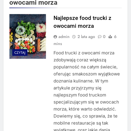
owocami morza
Najlepsze food trucki z
owocami morza
admin
2 lata ago
0
6
mins
Food trucki z owocami morza
CZYTAJ
zdobywają coraz większą
popularność na całym świecie,
oferując smakoszom wyjątkowe
doznania kulinarne. W tym
artykule przyjrzymy się
najlepszym food truckom
specjalizującym się w owocach
morza, które warto odwiedzić.
Dowiemy się, co sprawia, że te
mobilne restauracje są tak
wyjątkowe, oraz jakie dania