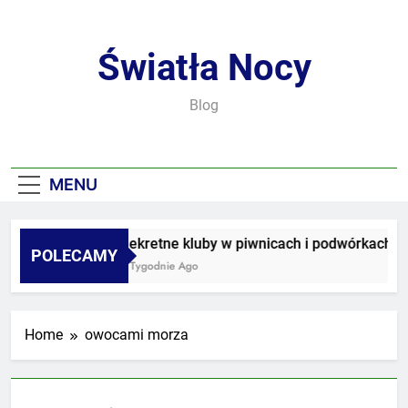
Skip
to
content
Światła Nocy
Blog
MENU
Sekretne kluby w piwnicach i podwórkach
POLECAMY
3 Tygodnie Ago
Home
owocami morza