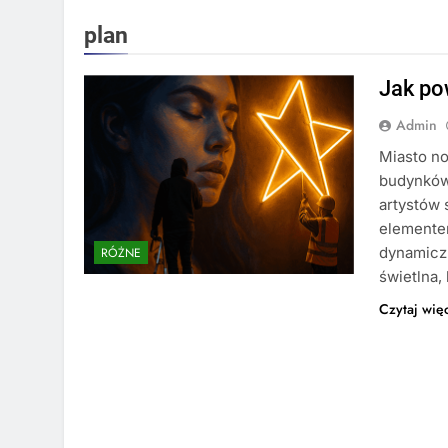
plan
Jak po
Admin
Miasto no
budynków 
artystów 
elementem
dynamiczn
RÓŻNE
świetlna,
Czytaj wię