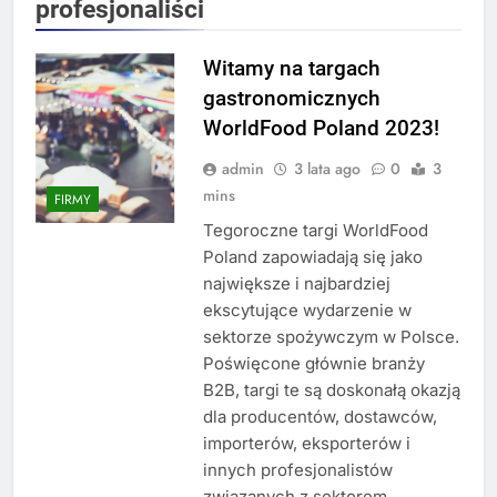
profesjonaliści
Witamy na targach
gastronomicznych
WorldFood Poland 2023!
admin
3 lata ago
0
3
mins
FIRMY
Tegoroczne targi WorldFood
Poland zapowiadają się jako
największe i najbardziej
ekscytujące wydarzenie w
sektorze spożywczym w Polsce.
Poświęcone głównie branży
B2B, targi te są doskonałą okazją
dla producentów, dostawców,
importerów, eksporterów i
innych profesjonalistów
związanych z sektorem