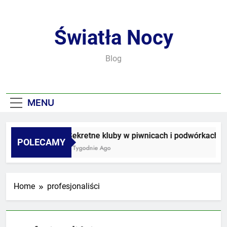
Skip
to
content
Światła Nocy
Blog
MENU
Sekretne kluby w piwnicach i podwórkach
POLECAMY
2 Tygodnie Ago
Home
profesjonaliści