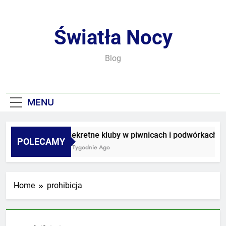
Skip
to
content
Światła Nocy
Blog
MENU
Sekretne kluby w piwnicach i podwórkach
POLECAMY
2 Tygodnie Ago
Home
prohibicja