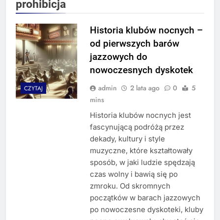
prohibicja
Historia klubów nocnych –
od pierwszych barów
jazzowych do
nowoczesnych dyskotek
admin
2 lata ago
0
5
CZYTAJ
mins
Historia klubów nocnych jest
fascynującą podróżą przez
dekady, kultury i style
muzyczne, które kształtowały
sposób, w jaki ludzie spędzają
czas wolny i bawią się po
zmroku. Od skromnych
początków w barach jazzowych
po nowoczesne dyskoteki, kluby