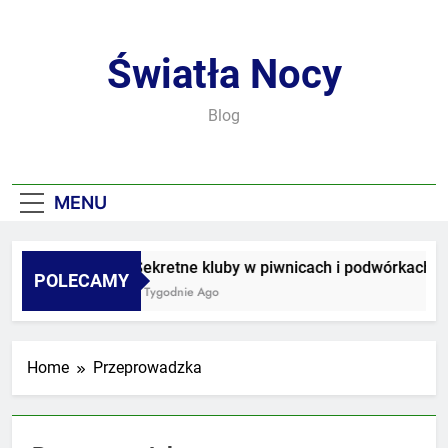
Skip
to
content
Światła Nocy
Blog
MENU
Sekretne kluby w piwnicach i podwórkach
POLECAMY
3 Tygodnie Ago
Home
Przeprowadzka