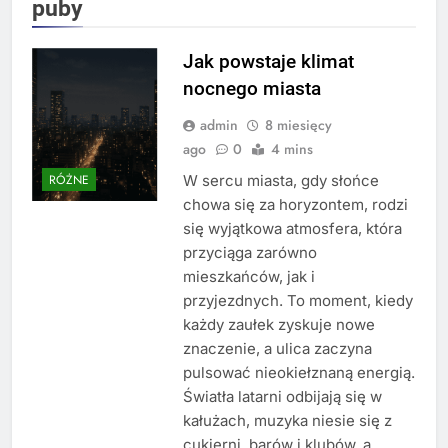
puby
Jak powstaje klimat
nocnego miasta
admin
8 miesięcy
ago
0
4 mins
W sercu miasta, gdy słońce
RÓŻNE
chowa się za horyzontem, rodzi
się wyjątkowa atmosfera, która
przyciąga zarówno
mieszkańców, jak i
przyjezdnych. To moment, kiedy
każdy zaułek zyskuje nowe
znaczenie, a ulica zaczyna
pulsować nieokiełznaną energią.
Światła latarni odbijają się w
kałużach, muzyka niesie się z
cukierni, barów i klubów, a