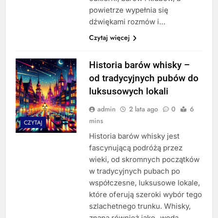
powietrze wypełnia się
dźwiękami rozmów i…
Czytaj więcej
Historia barów whisky –
od tradycyjnych pubów do
luksusowych lokali
admin
2 lata ago
0
6
mins
CZYTAJ
Historia barów whisky jest
fascynującą podróżą przez
wieki, od skromnych początków
w tradycyjnych pubach po
współczesne, luksusowe lokale,
które oferują szeroki wybór tego
szlachetnego trunku. Whisky,
znana również jako „woda