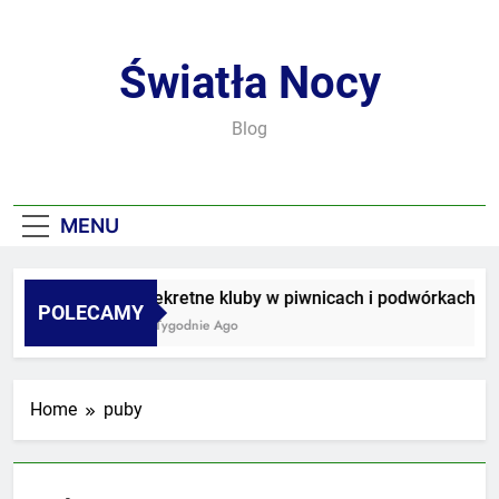
Skip
to
content
Światła Nocy
Blog
MENU
Sekretne kluby w piwnicach i podwórkach
POLECAMY
3 Tygodnie Ago
Home
puby