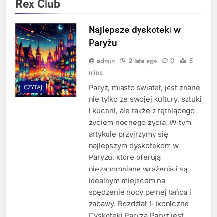
Rex Club
Najlepsze dyskoteki w
Paryżu
admin
2 lata ago
0
5
mins
Paryż, miasto świateł, jest znane
CZYTAJ
nie tylko ze swojej kultury, sztuki
i kuchni, ale także z tętniącego
życiem nocnego życia. W tym
artykule przyjrzymy się
najlepszym dyskotekom w
Paryżu, które oferują
niezapomniane wrażenia i są
idealnym miejscem na
spędzenie nocy pełnej tańca i
zabawy. Rozdział 1: Ikoniczne
Dyskoteki Paryża Paryż jest