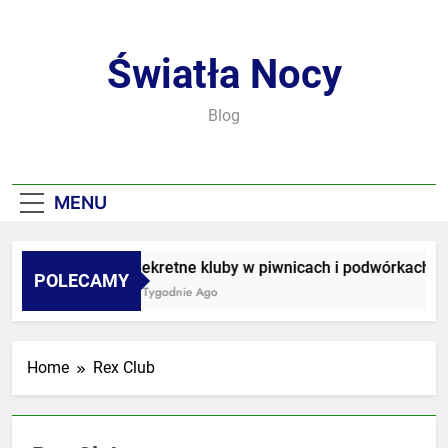
Skip
to
content
Światła Nocy
Blog
MENU
Sekretne kluby w piwnicach i podwórkach
POLECAMY
3 Tygodnie Ago
Home
Rex Club