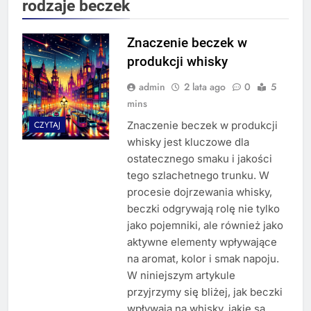
rodzaje beczek
Znaczenie beczek w
produkcji whisky
admin
2 lata ago
0
5
mins
Znaczenie beczek w produkcji
CZYTAJ
whisky jest kluczowe dla
ostatecznego smaku i jakości
tego szlachetnego trunku. W
procesie dojrzewania whisky,
beczki odgrywają rolę nie tylko
jako pojemniki, ale również jako
aktywne elementy wpływające
na aromat, kolor i smak napoju.
W niniejszym artykule
przyjrzymy się bliżej, jak beczki
wpływają na whisky, jakie są