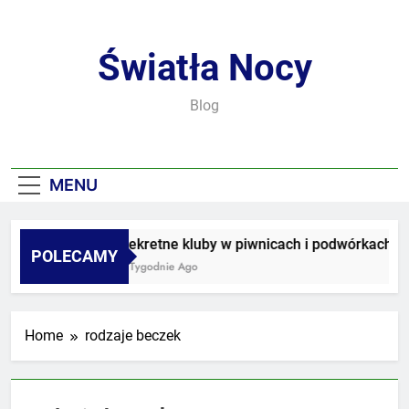
Skip
to
content
Światła Nocy
Blog
MENU
Sekretne kluby w piwnicach i podwórkach
POLECAMY
2 Tygodnie Ago
Home
rodzaje beczek