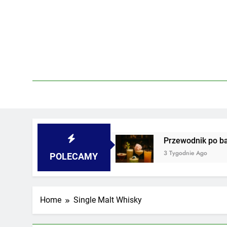
Skip
to
content
piwnicach i podwórkach
Przewodnik po barach 
3 Tygodnie Ago
POLECAMY
Home
Single Malt Whisky