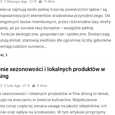
7 Miesięcy Ago
0
11 Mins
wiecie zajmują około jednej trzeciej powierzchni lądów i są
 najważniejszych elementów środowiska przyrodniczego. Od
wilgotnych lasów równikowych, przez różnorodne lasy strefy
nej, aż po surowe lasy borealne – wszędzie pełnią
funkcje ekologiczne, gospodarcze i społeczne. Dostarczają
gulują klimat, stanowią siedlisko dla ogromnej liczby gatunków
ewniają ludziom surowce…
cej
nie sezonowości i lokalnych produktów w
ning
2 Lata Ago
0
4 Mins
 sezonowości i lokalnych produktów w fine dining to temat,
kuje na znaczeniu w świecie kulinariów. Współczesna
ia coraz częściej zwraca uwagę na jakość składników, ich
ie oraz wpływ na środowisko. W tym artykule przyjrzymy