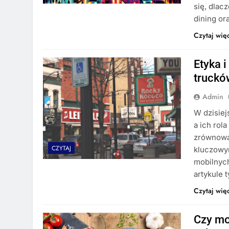
się, dlac
dining or
Czytaj wię
Etyka 
truckó
Admin
W dzisiej
a ich rol
zrównoważ
CZYTAJ
kluczowym
mobilnych
artykule 
Czytaj wię
Czy mo