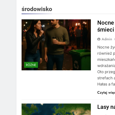
środowisko
Nocne 
śmieci
Admin
Nocne życ
również p
mieszkań
RÓŻNE
wdrażania
Oto przeg
strefach
Hałas a f
Czytaj wię
Lasy n