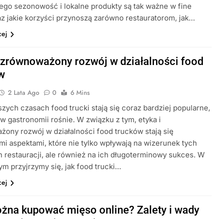
zego sezonowość i lokalne produkty są tak ważne w fine
az jakie korzyści przynoszą zarówno restauratorom, jak…
cej
i zrównoważony rozwój w działalności food
w
2 Lata Ago
0
6 Mins
szych czasach food trucki stają się coraz bardziej popularne,
a w gastronomii rośnie. W związku z tym, etyka i
ony rozwój w działalności food trucków stają się
i aspektami, które nie tylko wpływają na wizerunek tych
 restauracji, ale również na ich długoterminowy sukces. W
tym przyjrzymy się, jak food trucki…
cej
żna kupować mięso online? Zalety i wady