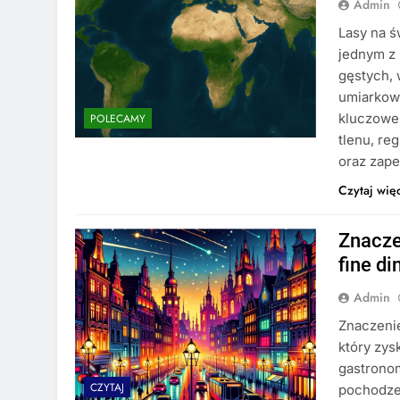
Admin
Lasy na ś
jednym z
gęstych, 
umiarkowa
kluczowe 
POLECAMY
tlenu, re
oraz zap
Czytaj wię
Znacze
fine di
Admin
Znaczenie
który zys
gastronom
CZYTAJ
pochodzen