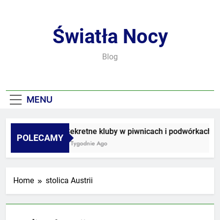
Skip
to
content
Światła Nocy
Blog
MENU
Sekretne kluby w piwnicach i podwórkach
POLECAMY
3 Tygodnie Ago
Home
stolica Austrii