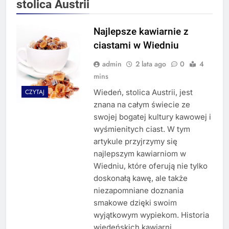
stolica Austrii
Najlepsze kawiarnie z
ciastami w Wiedniu
admin
2 lata ago
0
4
mins
Wiedeń, stolica Austrii, jest
CZYTAJ
znana na całym świecie ze
swojej bogatej kultury kawowej i
wyśmienitych ciast. W tym
artykule przyjrzymy się
najlepszym kawiarniom w
Wiedniu, które oferują nie tylko
doskonałą kawę, ale także
niezapomniane doznania
smakowe dzięki swoim
wyjątkowym wypiekom. Historia
wiedeńskich kawiarni