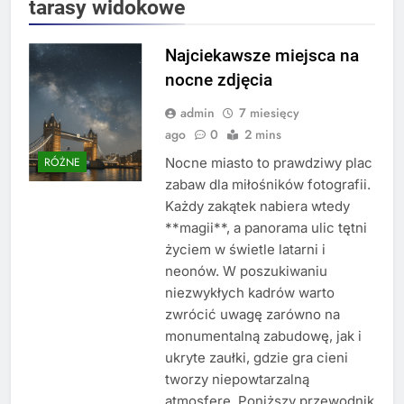
tarasy widokowe
Najciekawsze miejsca na
nocne zdjęcia
admin
7 miesięcy
ago
0
2 mins
Nocne miasto to prawdziwy plac
RÓŻNE
zabaw dla miłośników fotografii.
Każdy zakątek nabiera wtedy
**magii**, a panorama ulic tętni
życiem w świetle latarni i
neonów. W poszukiwaniu
niezwykłych kadrów warto
zwrócić uwagę zarówno na
monumentalną zabudowę, jak i
ukryte zaułki, gdzie gra cieni
tworzy niepowtarzalną
atmosferę. Poniższy przewodnik