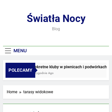
Skip
to
content
Światła Nocy
Blog
MENU
Sekretne kluby w piwnicach i podwórkach
POLECAMY
3 Tygodnie Ago
Home
tarasy widokowe