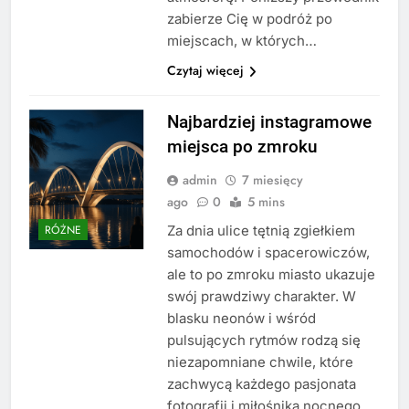
zabierze Cię w podróż po
miejscach, w których…
Czytaj więcej
Najbardziej instagramowe
miejsca po zmroku
admin
7 miesięcy
ago
0
5 mins
Za dnia ulice tętnią zgiełkiem
RÓŻNE
samochodów i spacerowiczów,
ale to po zmroku miasto ukazuje
swój prawdziwy charakter. W
blasku neonów i wśród
pulsujących rytmów rodzą się
niezapomniane chwile, które
zachwycą każdego pasjonata
fotografii i miłośnika nocnego