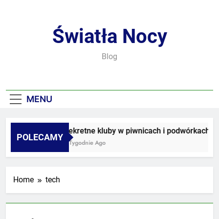
Skip
to
content
Światła Nocy
Blog
MENU
Sekretne kluby w piwnicach i podwórkach
POLECAMY
3 Tygodnie Ago
Home
tech