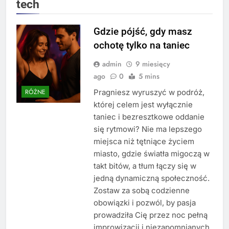
tech
Gdzie pójść, gdy masz
ochotę tylko na taniec
admin
9 miesięcy
ago
0
5 mins
Pragniesz wyruszyć w podróż,
RÓŻNE
której celem jest wyłącznie
taniec i bezresztkowe oddanie
się rytmowi? Nie ma lepszego
miejsca niż tętniące życiem
miasto, gdzie światła migoczą w
takt bitów, a tłum łączy się w
jedną dynamiczną społeczność.
Zostaw za sobą codzienne
obowiązki i pozwól, by pasja
prowadziła Cię przez noc pełną
improwizacji i niezapomnianych