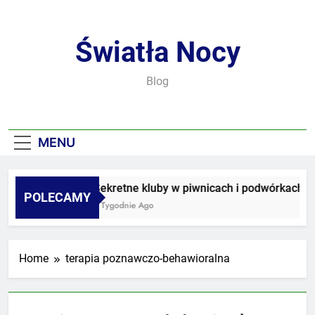
Skip
to
content
Światła Nocy
Blog
MENU
Sekretne kluby w piwnicach i podwórkach
POLECAMY
3 Tygodnie Ago
Home
terapia poznawczo-behawioralna