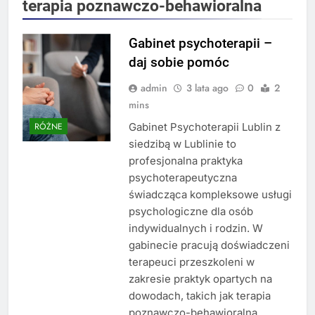
terapia poznawczo-behawioralna
Gabinet psychoterapii –
daj sobie pomóc
admin
3 lata ago
0
2
mins
Gabinet Psychoterapii Lublin z
RÓŻNE
siedzibą w Lublinie to
profesjonalna praktyka
psychoterapeutyczna
świadcząca kompleksowe usługi
psychologiczne dla osób
indywidualnych i rodzin. W
gabinecie pracują doświadczeni
terapeuci przeszkoleni w
zakresie praktyk opartych na
dowodach, takich jak terapia
poznawczo-behawioralna,