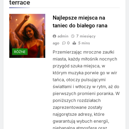
terrace
Najlepsze miejsca na
taniec do białego rana
admin
7 miesięcy
ago
0
5 mins
Przemierzając mroczne zaułki
RÓŻNE
miasta, każdy miłośnik nocnych
przygód szuka miejsca, w
którym muzyka porwie go w wir
tańca, otoczy pulsującymi
światłami i wtłoczy w rytm, aż do
pierwszych promieni poranka. W
poniższych rozdziałach
zaprezentowane zostały
najgorętsze adresy, które
gwarantują wybuch energii,
niebanalną atmosferę oraz