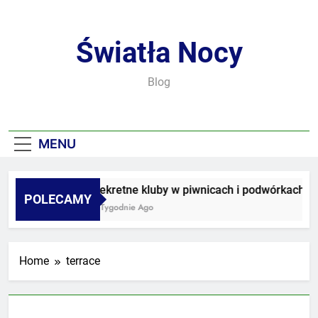
Skip
to
content
Światła Nocy
Blog
MENU
Sekretne kluby w piwnicach i podwórkach
POLECAMY
3 Tygodnie Ago
Home
terrace