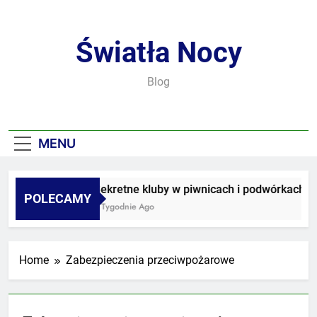
Skip
to
content
Światła Nocy
Blog
MENU
Sekretne kluby w piwnicach i podwórkach
POLECAMY
3 Tygodnie Ago
Home
Zabezpieczenia przeciwpożarowe