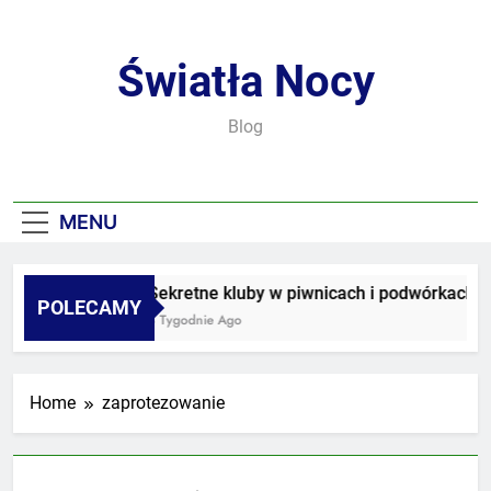
Skip
to
content
Światła Nocy
Blog
MENU
Sekretne kluby w piwnicach i podwórkach
POLECAMY
3 Tygodnie Ago
Home
zaprotezowanie