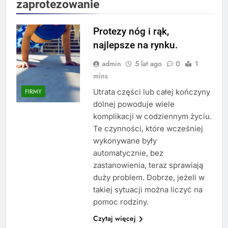
zaprotezowanie
Protezy nóg i rąk,
najlepsze na rynku.
admin
5 lat ago
0
1
mins
Utrata części lub całej kończyny
FIRMY
dolnej powoduje wiele
komplikacji w codziennym życiu.
Te czynności, które wcześniej
wykonywane były
automatycznie, bez
zastanowienia, teraz sprawiają
duży problem. Dobrze, jeżeli w
takiej sytuacji można liczyć na
pomoc rodziny.
Czytaj więcej