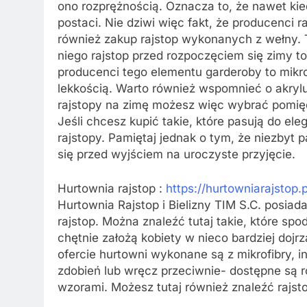
ono rozprężnością. Oznacza to, że nawet kied
postaci. Nie dziwi więc fakt, że producenci r
również zakup rajstop wykonanych z wełny. 
niego rajstop przed rozpoczęciem się zimy to
producenci tego elementu garderoby to mikro
lekkością. Warto również wspomnieć o akrylu
rajstopy na zimę możesz więc wybrać pomięd
Jeśli chcesz kupić takie, które pasują do el
rajstopy. Pamiętaj jednak o tym, że niezbyt p
się przed wyjściem na uroczyste przyjęcie.
Hurtownia rajstop :
https://hurtowniarajstop.p
Hurtownia Rajstop i Bielizny TIM S.C. posiad
rajstop. Można znaleźć tutaj takie, które spo
chętnie założą kobiety w nieco bardziej dojr
ofercie hurtowni wykonane są z mikrofibry, 
zdobień lub wręcz przeciwnie- dostępne są
wzorami. Możesz tutaj również znaleźć rajsto