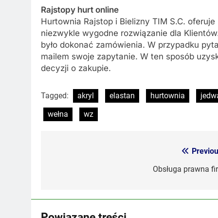
Rajstopy hurt online
Hurtownia Rajstop i Bielizny TIM S.C. oferuj
niezwykle wygodne rozwiązanie dla Klientów
było dokonać zamówienia. W przypadku pytań
mailem swoje zapytanie. W ten sposób uzysk
decyzji o zakupie.
Tagged:
akryl
elastan
hurtownia
jedw
wełna
wz
Previou
Nawigacja
wpisu
Obsługa prawna fi
Powiązane treści