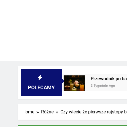
Skip
to
content
nicach i podwórkach
Przewodnik po barach z n
3 Tygodnie Ago
POLECAMY
Home
Różne
Czy wiecie że pierwsze rajstopy