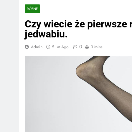
RÓŻNE
Czy wiecie że pierwsze
jedwabiu.
0
Admin
5 Lat Ago
3 Mins