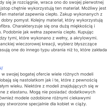
y się je rozciągnie, wraca ono do swojej pierwotnej
ajstop chętnie wykorzystują ten materiał. Możliwy jest
Ten materiał zapewnia ciepło. Zakup wykonanych z
 dobry pomysł. Kolejny materiał, który wykorzystują
fibra. Charakteryzuje się ona dużą miękkością i
. Podobnie jak wełna zapewnia ciepło. Kupując
zy tymi, które wykonano z wełny, a akrylowymi.
eganckiej wieczorowej kreacji, wybierz błyszczące
asują one do innego typu ubrania niż to, które zakłada
l/
a w swojej bogatej ofercie wiele różnych modeli
dobają się nastolatkom jak i te, które z pewnością
załym wieku. Niektóre z modeli znajdujących się w
inne z elastanu. Mogą nie posiadać dodatkowych
 również modele ozdobione różnymi ciekawymi
py stworzone specjalnie dla kobiet w ciąży.