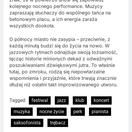
kolejnego nocnego performance. Muzycy
zapraszają słuchaczy do wspólnego tańca na
betonowym placu, a ich energia zaraża
wszystkich dookoła.
O północy miasto nie zasypia – przeciwnie, z
każdą minutą budzi się do życia na nowo. W
jazzowych rytmach odnajduje swoją tożsamość,
łącząc historie minionych dekad z odważnymi
poszukiwaniami dźwiękowymi jutra. To właśnie
tutaj, po zmroku, rodzą się niepowtarzalne
wspomnienia i przyjaźnie, które trwają znacznie
dłużej niż ostatni takt improwizowanego utworu.
Tagged:
festiwal
jazz
klub
koncert
muzyka
nocne życie
perk
pianista
saksofonista
trębacz