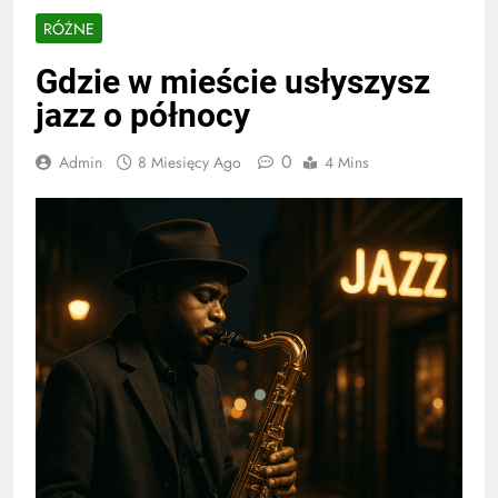
RÓŻNE
Gdzie w mieście usłyszysz
jazz o północy
0
Admin
8 Miesięcy Ago
4 Mins