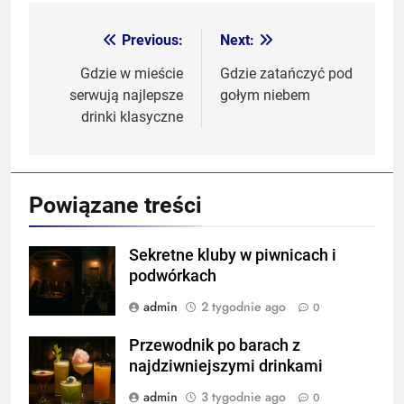
Previous:
Next:
Nawigacja
wpisu
Gdzie w mieście
Gdzie zatańczyć pod
serwują najlepsze
gołym niebem
drinki klasyczne
Powiązane treści
Sekretne kluby w piwnicach i
podwórkach
admin
2 tygodnie ago
0
Przewodnik po barach z
najdziwniejszymi drinkami
admin
3 tygodnie ago
0