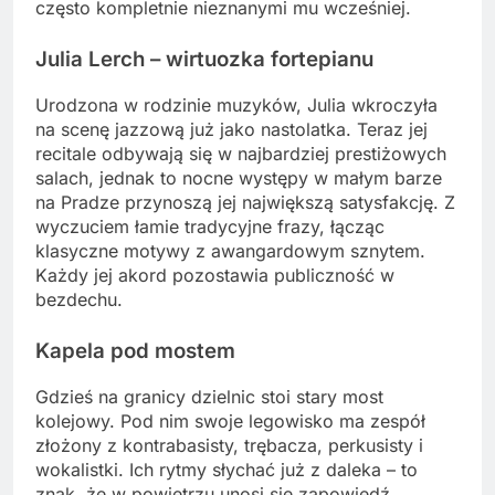
często kompletnie nieznanymi mu wcześniej.
Julia Lerch – wirtuozka fortepianu
Urodzona w rodzinie muzyków, Julia wkroczyła
na scenę jazzową już jako nastolatka. Teraz jej
recitale odbywają się w najbardziej prestiżowych
salach, jednak to nocne występy w małym barze
na Pradze przynoszą jej największą satysfakcję. Z
wyczuciem łamie tradycyjne frazy, łącząc
klasyczne motywy z awangardowym sznytem.
Każdy jej akord pozostawia publiczność w
bezdechu.
Kapela pod mostem
Gdzieś na granicy dzielnic stoi stary most
kolejowy. Pod nim swoje legowisko ma zespół
złożony z kontrabasisty, trębacza, perkusisty i
wokalistki. Ich rytmy słychać już z daleka – to
znak, że w powietrzu unosi się zapowiedź