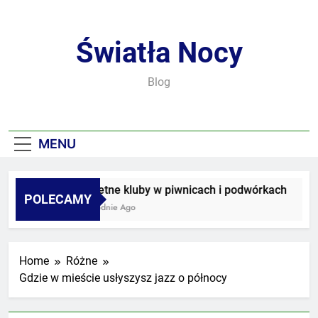
Skip
to
content
Światła Nocy
Blog
MENU
Sekretne kluby w piwnicach i podwórkach
POLECAMY
2 Tygodnie Ago
Home
Różne
Gdzie w mieście usłyszysz jazz o północy