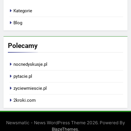
Kategorie
Blog
Polecamy
nocnedyskusje.pl
pytacie.pl
zyciewmiescie.pl
2kroki.com
Newsmatic - News WordPress Theme 2026. Powered By
.
BlazeThemes