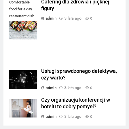
Catering dla zdrowia i pięknej
Comfortable
figury
food for a day.
restaurant dish
admin
3 lata ago
0
delivery. Top
view. Free space
for your text.
Usługi sprawdzonego detektywa,
czy warto?
admin
3 lata ago
0
Czy organizacja konferencji w
hotelu to dobry pomysł?
admin
3 lata ago
0