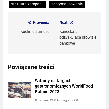
struktura kampanii
zoptymalizowanie
Previous:
Next:
Nawigacja
wpisu
Kuchnie Zamość
Kancelaria
odzyskująca prowizje
bankowe
Powiązane treści
Witamy na targach
gastronomicznych WorldFood
Poland 2023!
admin
3 lata ago
0