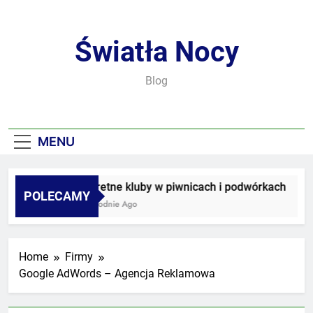
Skip
to
content
Światła Nocy
Blog
MENU
Sekretne kluby w piwnicach i podwórkach
POLECAMY
3 Tygodnie Ago
Home
Firmy
Google AdWords – Agencja Reklamowa