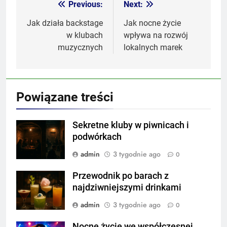
Previous:
Next:
Nawigacja
wpisu
Jak działa backstage
Jak nocne życie
w klubach
wpływa na rozwój
muzycznych
lokalnych marek
Powiązane treści
Sekretne kluby w piwnicach i
podwórkach
admin
3 tygodnie ago
0
Przewodnik po barach z
najdziwniejszymi drinkami
admin
3 tygodnie ago
0
Nocne życie we współczesnej