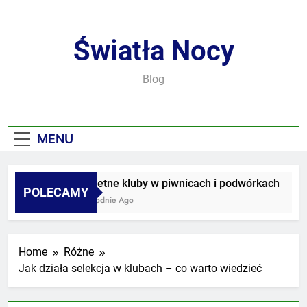
Skip
to
content
Światła Nocy
Blog
MENU
Sekretne kluby w piwnicach i podwórkach
POLECAMY
3 Tygodnie Ago
Home
Różne
Jak działa selekcja w klubach – co warto wiedzieć