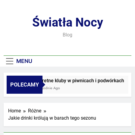
Skip
to
content
Światła Nocy
Blog
MENU
Sekretne kluby w piwnicach i podwórkach
POLECAMY
3 Tygodnie Ago
Home
Różne
Jakie drinki królują w barach tego sezonu