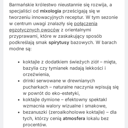
Barmańskie królestwo nieustannie się rozwija, a
specjaliści od
mixologia
prześcigają się w
tworzeniu innowacyjnych receptur. W tym sezonie
w centrum uwagi znalazły się
połączenia
egzotycznych owoców
z orientalnymi
przyprawami, które w zaskakujący sposób
podkreślają smak
spirytusy
bazowych. W barach
modne są:
koktajle z dodatkiem świeżych ziół – mięta,
bazylia czy tymianek nadają lekkości i
orzeźwienia,
drinki serwowane w drewnianych
pucharkach – naturalne naczynia wpisują się
w powrót do eko-estetyki,
koktajle dymione – efektowny spektakl
wzmacnia walory wizualne i smakowe,
bezanuszki (zeroalkoholowe koktajle) – dla
tych, którzy cenią
atmosfera
lokalu bez
procentów.