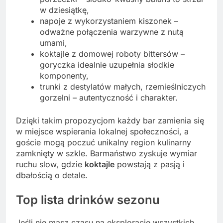
w dziesiątkę,
napoje z wykorzystaniem kiszonek –
odważne połączenia warzywne z nutą
umami,
koktajle z domowej roboty bittersów –
goryczka idealnie uzupełnia słodkie
komponenty,
trunki z destylatów małych, rzemieślniczych
gorzelni – autentyczność i charakter.
Dzięki takim propozycjom każdy bar zamienia się
w miejsce wspierania lokalnej społeczności, a
goście mogą poczuć unikalny region kulinarny
zamknięty w szkle. Barmaństwo zyskuje wymiar
ruchu slow, gdzie
koktajle
powstają z pasją i
dbałością o detale.
Top lista drinków sezonu
Jeśli nie masz czasu na eksplorację wszystkich