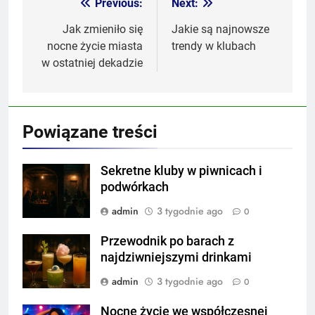
Previous:
Next:
Nawigacja
wpisu
Jak zmieniło się
Jakie są najnowsze
nocne życie miasta
trendy w klubach
w ostatniej dekadzie
Powiązane treści
Sekretne kluby w piwnicach i
podwórkach
admin
3 tygodnie ago
0
Przewodnik po barach z
najdziwniejszymi drinkami
admin
3 tygodnie ago
0
Nocne życie we współczesnej