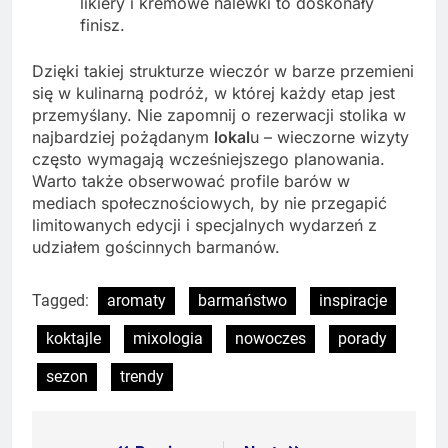
likiery i kremowe nalewki to doskonały
finisz.
Dzięki takiej strukturze wieczór w barze przemieni
się w kulinarną podróż, w której każdy etap jest
przemyślany. Nie zapomnij o rezerwacji stolika w
najbardziej pożądanym
lokal
u – wieczorne wizyty
często wymagają wcześniejszego planowania.
Warto także obserwować profile barów w
mediach społecznościowych, by nie przegapić
limitowanych edycji i specjalnych wydarzeń z
udziałem gościnnych barmanów.
Tagged:
aromaty
barmaństwo
inspiracje
koktajle
mixologia
nowoczes
porady
sezon
trendy