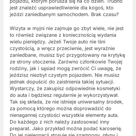
pojazdu, którym porusza się na co dzień. Trudno
jest znaleźć usprawiedliwienie dla kogoś, kto
jeździ zaniedbanym samochodem. Brak czasu?
Wizyta w myjni nie zajmuje go zbyt wiele, nie jest
to również związane z koniecznością wydania
wielu pieniędzy. Jeżeli Twoje auto nie lśni
czystością, a wręcz przeciwnie, jest wyraźnie
zaniedbane, musisz być przygotowany na krytykę
ze strony otoczenia. Zarówno członkowie Twojej
rodziny, jak i sąsiad mogą zwrócić Ci uwagę, że
jeździsz niezbyt czystym pojazdem. Nie musisz
jednak dopuścić do zaistnienia takiej sytuacji.
Wystarczy, że zakupisz odpowiednie kosmetyki
do auta i będziesz regularnie je wykorzystywał.
Tak się składa, że nie istnieje uniwersalny środek,
za pomocą którego można doprowadzić do
nienagannej czystości wszystkie elementy auta.
Do każdego z nich należy zastosować inny
preparat. Jako przykład można podać karoserię.
Do jej pielęgnacji stosuje się szampony, płyny i