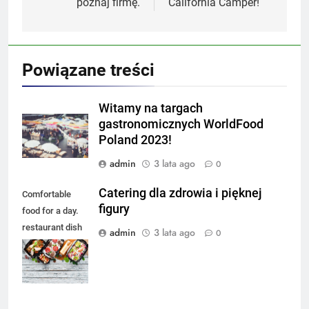
poznaj firmę.
California Camper!
Powiązane treści
Witamy na targach
gastronomicznych WorldFood
Poland 2023!
admin
3 lata ago
0
Catering dla zdrowia i pięknej
Comfortable
figury
food for a day.
restaurant dish
admin
3 lata ago
0
delivery. Top
view. Free space
for your text.