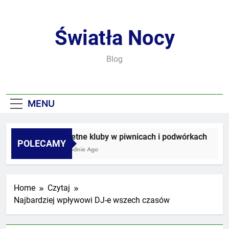
Skip
to
content
Światła Nocy
Blog
MENU
Sekretne kluby w piwnicach i podwórkach
POLECAMY
3 Tygodnie Ago
Home
Czytaj
Najbardziej wpływowi DJ-e wszech czasów