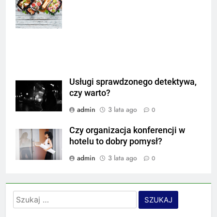
delivery. Top
view. Free space
for your text.
Usługi sprawdzonego detektywa,
czy warto?
admin
3 lata ago
0
Czy organizacja konferencji w
hotelu to dobry pomysł?
admin
3 lata ago
0
Szukaj: