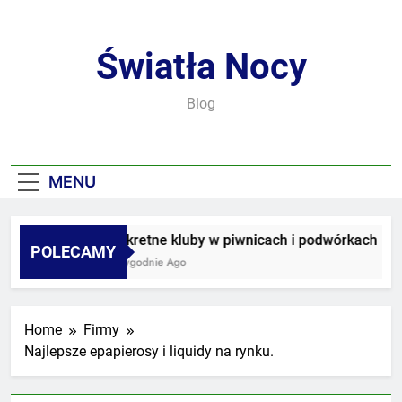
Skip
to
content
Światła Nocy
Blog
MENU
Sekretne kluby w piwnicach i podwórkach
POLECAMY
3 Tygodnie Ago
Home
Firmy
Najlepsze epapierosy i liquidy na rynku.