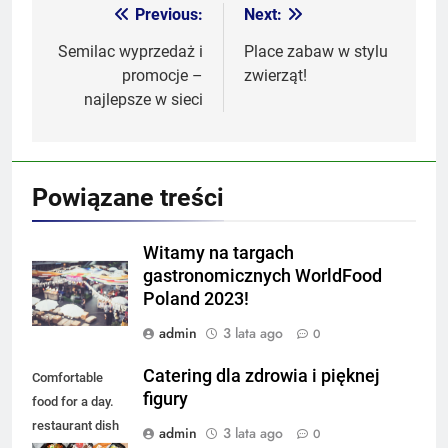
Previous:
Next:
Nawigacja
wpisu
Semilac wyprzedaż i
Place zabaw w stylu
promocje –
zwierząt!
najlepsze w sieci
Powiązane treści
Witamy na targach
gastronomicznych WorldFood
Poland 2023!
admin
3 lata ago
0
Catering dla zdrowia i pięknej
Comfortable
figury
food for a day.
restaurant dish
admin
3 lata ago
0