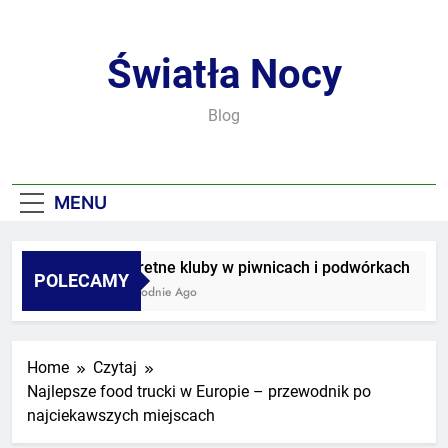
Skip
to
content
Światła Nocy
Blog
MENU
Sekretne kluby w piwnicach i podwórkach
POLECAMY
3 Tygodnie Ago
Home
Czytaj
Najlepsze food trucki w Europie – przewodnik po
najciekawszych miejscach