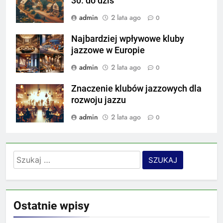
30. do dziś
admin
2 lata ago
0
Najbardziej wpływowe kluby
jazzowe w Europie
admin
2 lata ago
0
Znaczenie klubów jazzowych dla
rozwoju jazzu
admin
2 lata ago
0
Szukaj:
Ostatnie wpisy