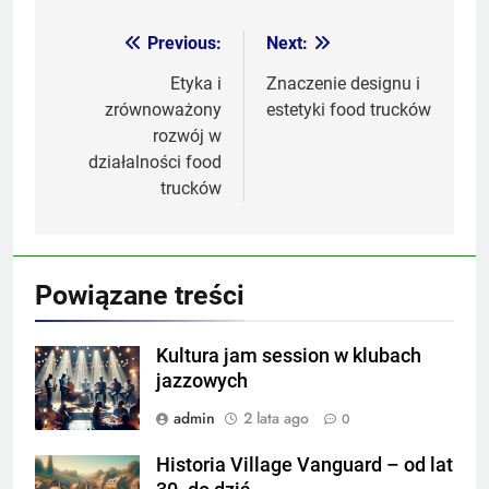
Previous:
Next:
Nawigacja
wpisu
Etyka i
Znaczenie designu i
zrównoważony
estetyki food trucków
rozwój w
działalności food
trucków
Powiązane treści
Kultura jam session w klubach
jazzowych
admin
2 lata ago
0
Historia Village Vanguard – od lat