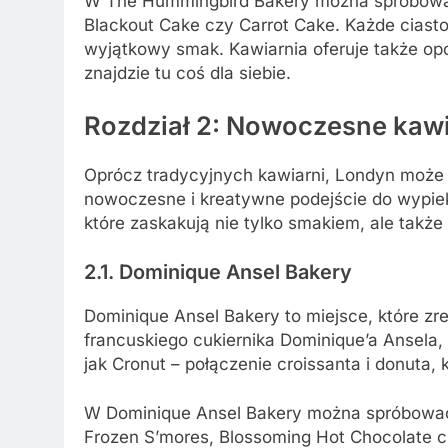
W The Hummingbird Bakery można spróbować 
Blackout Cake czy Carrot Cake. Każde ciasto
wyjątkowy smak. Kawiarnia oferuje także op
znajdzie tu coś dla siebie.
Rozdział 2: Nowoczesne kaw
Oprócz tradycyjnych kawiarni, Londyn może p
nowoczesne i kreatywne podejście do wypiek
które zaskakują nie tylko smakiem, ale takż
2.1. Dominique Ansel Bakery
Dominique Ansel Bakery to miejsce, które z
francuskiego cukiernika Dominique’a Ansela,
jak Cronut – połączenie croissanta i donuta,
W Dominique Ansel Bakery można spróbować 
Frozen S’mores, Blossoming Hot Chocolate cz