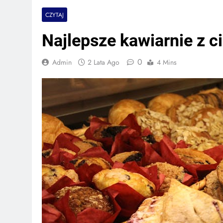
CZYTAJ
Najlepsze kawiarnie z c
0
Admin
2 Lata Ago
4 Mins