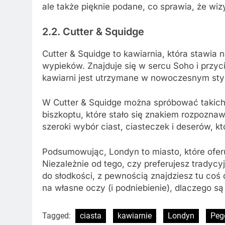
ale także pięknie podane, co sprawia, że wiz
2.2. Cutter & Squidge
Cutter & Squidge to kawiarnia, która stawia n
wypieków. Znajduje się w sercu Soho i przyc
kawiarni jest utrzymane w nowoczesnym styl
W Cutter & Squidge można spróbować takich w
biszkoptu, które stało się znakiem rozpozna
szeroki wybór ciast, ciasteczek i deserów, k
Podsumowując, Londyn to miasto, które oferu
Niezależnie od tego, czy preferujesz tradyc
do słodkości, z pewnością znajdziesz tu coś 
na własne oczy (i podniebienie), dlaczego są
Tagged:
ciasta
kawiarnie
Londyn
Peg