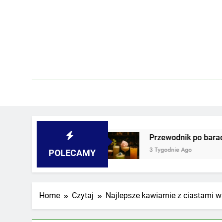
Skip
to
content
h i podwórkach
Przewodnik po barach z najdzi
3 Tygodnie Ago
POLECAMY
Home
Czytaj
Najlepsze kawiarnie z ciastami 