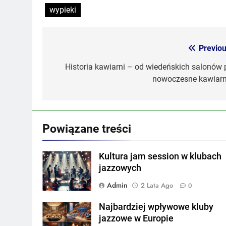
wypieki
Previou
Nawigacja
wpisu
Historia kawiarni – od wiedeńskich salonów 
nowoczesne kawiarn
Powiązane treści
Kultura jam session w klubach
jazzowych
Admin
2 Lata Ago
0
Najbardziej wpływowe kluby
jazzowe w Europie