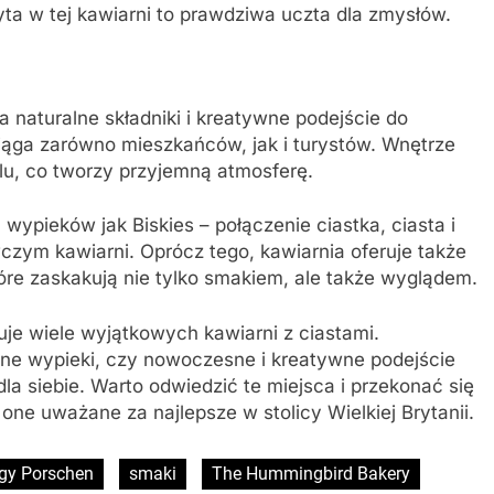
yta w tej kawiarni to prawdziwa uczta dla zmysłów.
a naturalne składniki i kreatywne podejście do
iąga zarówno mieszkańców, jak i turystów. Wnętrze
u, co tworzy przyjemną atmosferę.
ypieków jak Biskies – połączenie ciastka, ciasta i
wczym kawiarni. Oprócz tego, kawiarnia oferuje także
tóre zaskakują nie tylko smakiem, ale także wyglądem.
je wiele wyjątkowych kawiarni z ciastami.
yjne wypieki, czy nowoczesne i kreatywne podejście
dla siebie. Warto odwiedzić te miejsca i przekonać się
 one uważane za najlepsze w stolicy Wielkiej Brytanii.
gy Porschen
smaki
The Hummingbird Bakery