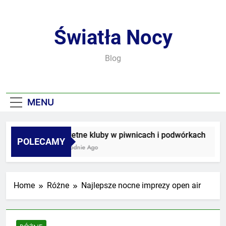
Skip
to
content
Światła Nocy
Blog
MENU
Sekretne kluby w piwnicach i podwórkach
POLECAMY
3 Tygodnie Ago
Home
Różne
Najlepsze nocne imprezy open air