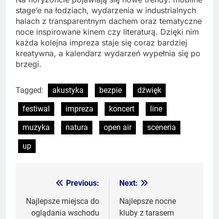
stage’e na łodziach, wydarzenia w industrialnych
halach z transparentnym dachem oraz tematyczne
noce inspirowane kinem czy literaturą. Dzięki nim
każda kolejna impreza staje się coraz bardziej
kreatywna, a kalendarz wydarzeń wypełnia się po
brzegi.
Tagged:
akustyka
bezpie
dźwięk
festiwal
impreza
koncert
line
muzyka
natura
open air
sceneria
up
Previous:
Next:
Nawigacja
wpisu
Najlepsze miejsca do
Najlepsze nocne
oglądania wschodu
kluby z tarasem