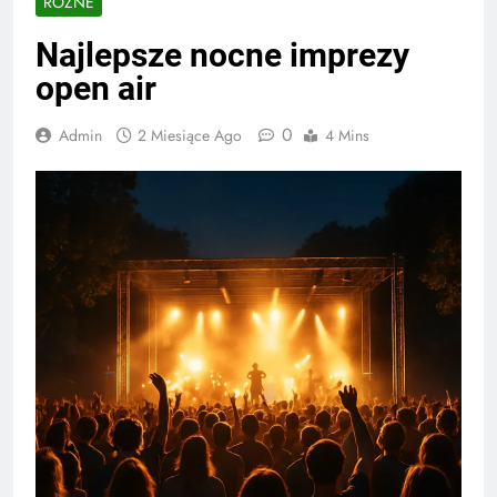
RÓŻNE
Najlepsze nocne imprezy
open air
0
Admin
2 Miesiące Ago
4 Mins