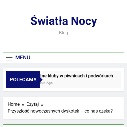
Skip
to
content
Światła Nocy
Blog
MENU
Sekretne kluby w piwnicach i podwórkach
POLECAMY
3 Tygodnie Ago
Home
Czytaj
Przyszłość nowoczesnych dyskotek – co nas czeka?