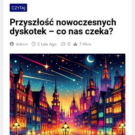
CZYTAJ
Przyszłość nowoczesnych
dyskotek – co nas czeka?
0
Admin
2 Lata Ago
7 Mins