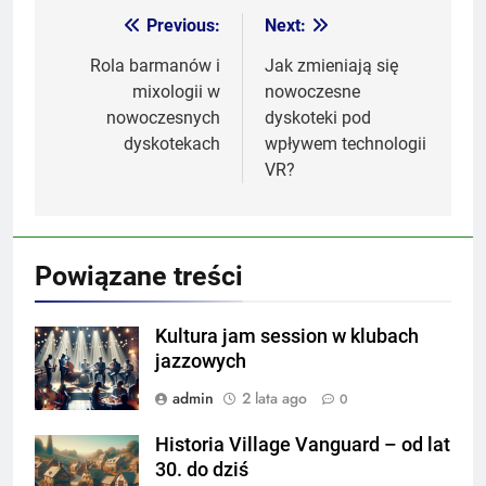
Previous:
Next:
Nawigacja
wpisu
Rola barmanów i
Jak zmieniają się
mixologii w
nowoczesne
nowoczesnych
dyskoteki pod
dyskotekach
wpływem technologii
VR?
Powiązane treści
Kultura jam session w klubach
jazzowych
admin
2 lata ago
0
Historia Village Vanguard – od lat
30. do dziś