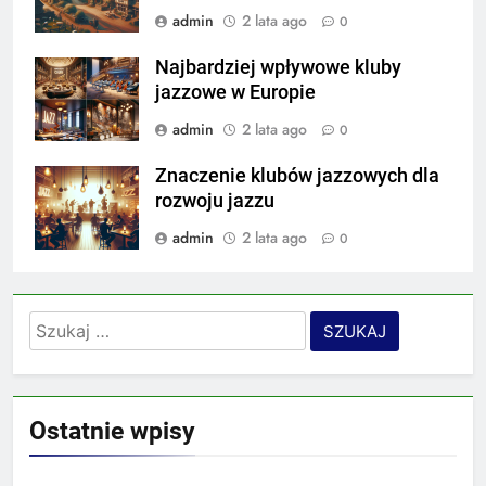
admin
2 lata ago
0
Najbardziej wpływowe kluby
jazzowe w Europie
admin
2 lata ago
0
Znaczenie klubów jazzowych dla
rozwoju jazzu
admin
2 lata ago
0
Szukaj:
Ostatnie wpisy