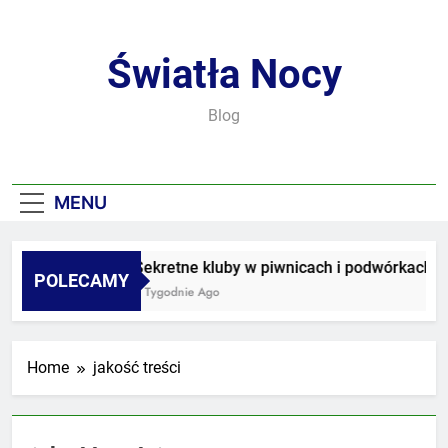
Skip
to
content
Światła Nocy
Blog
MENU
Sekretne kluby w piwnicach i podwórkach
POLECAMY
3 Tygodnie Ago
Home
jakość treści