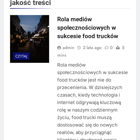
jakość treści
Rola mediów
społecznościowych w
sukcesie food trucków
admin
2 lata ago
0
5
mins
CZYTAJ
Rola mediów
społecznościowych w sukcesie
food trucków jest nie do
przecenienia. W dzisiejszych
czasach, kiedy technologia i
internet odgrywają kluczową
rolę w naszym codziennym
życiu, food trucki muszą
dostosować się do nowych
realiów, aby przyciągnąć
klientów i zbudować swoją