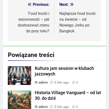
Previous:
Next:
Nawigacja
wpisu
Food trucki i
Najlepsze food trucki
sezonowość – jak
na świecie – od
dostosować menu
Nowego Jorku po
do pory roku?
Bangkok
Powiązane treści
Kultura jam session w klubach
jazzowych
admin
2 lata ago
0
Historia Village Vanguard – od lat
30. do dziś
admin
2 lata ago
0