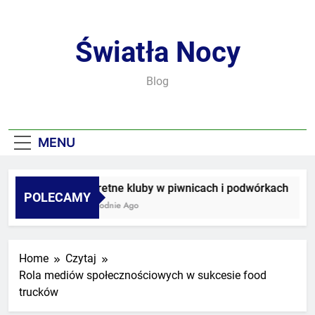
Skip
to
content
Światła Nocy
Blog
MENU
Sekretne kluby w piwnicach i podwórkach
POLECAMY
3 Tygodnie Ago
Home
Czytaj
Rola mediów społecznościowych w sukcesie food
trucków