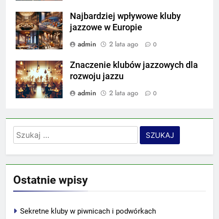
Najbardziej wpływowe kluby
jazzowe w Europie
admin
2 lata ago
0
Znaczenie klubów jazzowych dla
rozwoju jazzu
admin
2 lata ago
0
Szukaj:
Ostatnie wpisy
Sekretne kluby w piwnicach i podwórkach