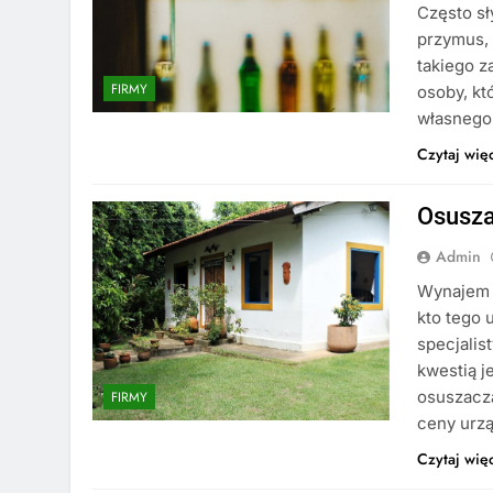
Często sł
przymus,
takiego z
FIRMY
osoby, kt
własnego
Czytaj wię
Osusz
Admin
Wynajem o
kto tego 
specjalis
kwestią j
osuszacza
FIRMY
ceny urzą
Czytaj wię