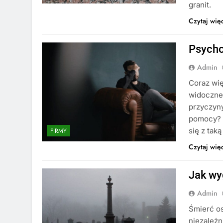
granit.
Czytaj wię
Psycho
Admin
Coraz wię
widoczne 
przyczyny
pomocy? 
się z taką
FIRMY
Czytaj wię
Jak wy
Admin
Śmierć os
niezależn