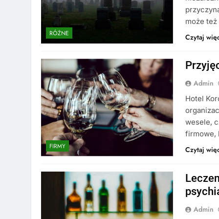
przyczyn
może też
RÓŻNE
Czytaj wię
Przyję
Admin
Hotel Kor
organizac
wesele, c
firmowe, 
FIRMY
Czytaj wię
Leczen
psychi
Admin