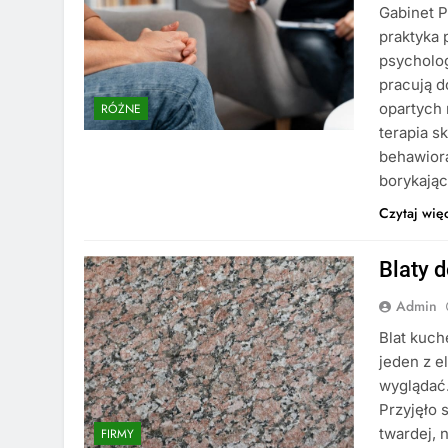
Gabinet P
praktyka
psycholog
pracują d
opartych 
RÓŻNE
terapia s
behawiora
borykają
Czytaj wię
Blaty 
Admin
Blat kuch
jeden z e
wyglądać.
Przyjęło 
twardej, 
FIRMY