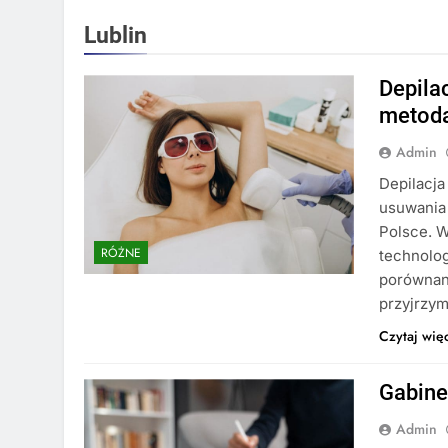
Lublin
Depila
metoda
Admin
Depilacja
usuwania 
Polsce. W
RÓŻNE
technolog
porównani
przyjrzym
Czytaj wię
Gabine
Admin