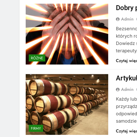
Dobry 
Admin
Bezsennoś
których r
Dowiedz s
terapeuty
RÓŻNE
Czytaj wię
Artykuł
Admin
Każdy lub
przyrządz
odpowied
samodziel
FIRMY
Czytaj wię