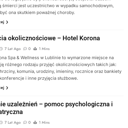
ą śmierci jest uczestnictwo w wypadku samochodowym,
 być ona skutkiem poważnej choroby.
cej
cia okolicznościowe – Hotel Korona
7 Lat Ago
0
1 Mins
ona Spa & Wellness w Lublinie to wymarzone miejsce na
ję różnego rodzaju przyjęć okolicznościowych takich jak:
hrzciny, komunia, urodziny, imieniny, rocznice oraz bankiety
konferencje i inne przyjęcia służbowe.
cej
ie uzależnień – pomoc psychologiczna i
atryczna
7 Lat Ago
0
1 Mins