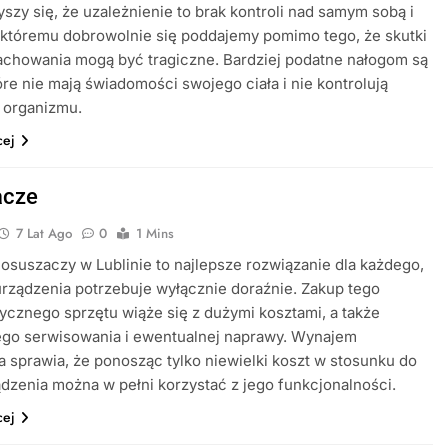
yszy się, że uzależnienie to brak kontroli nad samym sobą i
 któremu dobrowolnie się poddajemy pomimo tego, że skutki
achowania mogą być tragiczne. Bardziej podatne nałogom są
óre nie mają świadomości swojego ciała i nie kontrolują
 organizmu.
cej
acze
7 Lat Ago
0
1 Mins
suszaczy w Lublinie to najlepsze rozwiązanie dla każdego,
urządzenia potrzebuje wyłącznie doraźnie. Zakup tego
tycznego sprzętu wiąże się z dużymi kosztami, a także
ego serwisowania i ewentualnej naprawy. Wynajem
 sprawia, że ponosząc tylko niewielki koszt w stosunku do
dzenia można w pełni korzystać z jego funkcjonalności.
cej