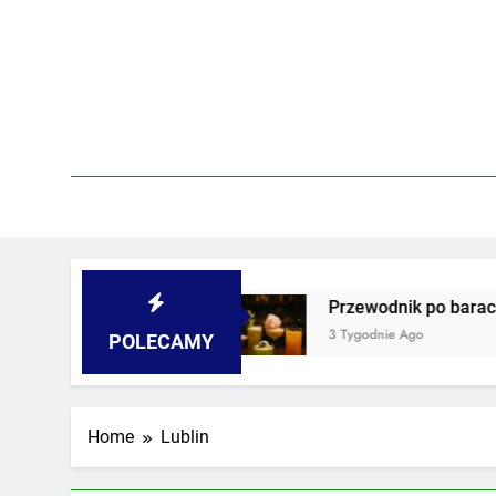
Skip
to
content
 i podwórkach
Przewodnik po barach z najdziw
3 Tygodnie Ago
POLECAMY
Home
Lublin