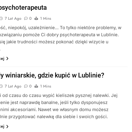
psychoterapeuta
7 Lat Ago
0
1 Mins
ć, niepokój, uzależnienie… To tylko niektóre problemy, w
ozwiązaniu pomoże Ci dobry psychoterapeuta w Lublinie.
ię jakie trudności możesz pokonać dzięki wizycie u
.
cej
y winiarskie, gdzie kupić w Lublinie?
7 Lat Ago
0
1 Mins
i od czasu do czasu wypić kieliszek pysznej nalewki. Jej
enie jest naprawdę banalne, jeśli tylko dysponujesz
nimi akcesoriami. Nawet we własnym domu możesz
nie przygotować nalewkę dla siebie i swoich gości.
cej