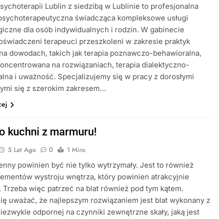
sychoterapii Lublin z siedzibą w Lublinie to profesjonalna
 psychoterapeutyczna świadcząca kompleksowe usługi
iczne dla osób indywidualnych i rodzin. W gabinecie
oświadczeni terapeuci przeszkoleni w zakresie praktyk
na dowodach, takich jak terapia poznawczo-behawioralna,
koncentrowana na rozwiązaniach, terapia dialektyczno-
lna i uważność. Specjalizujemy się w pracy z dorosłymi
cymi się z szerokim zakresem…
cej
do kuchni z marmuru!
5 Lat Ago
0
1 Mins
enny powinien być nie tylko wytrzymały. Jest to również
lementów wystroju wnętrza, który powinien atrakcyjnie
 Trzeba więc patrzeć na blat również pod tym kątem.
się uważać, że najlepszym rozwiązaniem jest blat wykonany z
niezwykle odpornej na czynniki zewnętrzne skały, jaką jest