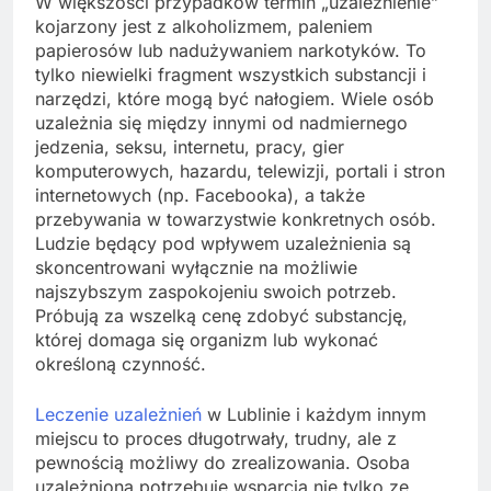
W większości przypadków termin „uzależnienie”
kojarzony jest z alkoholizmem, paleniem
papierosów lub nadużywaniem narkotyków. To
tylko niewielki fragment wszystkich substancji i
narzędzi, które mogą być nałogiem. Wiele osób
uzależnia się między innymi od nadmiernego
jedzenia, seksu, internetu, pracy, gier
komputerowych, hazardu, telewizji, portali i stron
internetowych (np. Facebooka), a także
przebywania w towarzystwie konkretnych osób.
Ludzie będący pod wpływem uzależnienia są
skoncentrowani wyłącznie na możliwie
najszybszym zaspokojeniu swoich potrzeb.
Próbują za wszelką cenę zdobyć substancję,
której domaga się organizm lub wykonać
określoną czynność.
Leczenie uzależnień
w Lublinie i każdym innym
miejscu to proces długotrwały, trudny, ale z
pewnością możliwy do zrealizowania. Osoba
uzależniona potrzebuje wsparcia nie tylko ze