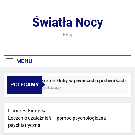
Skip
to
content
Światła Nocy
Blog
MENU
Sekretne kluby w piwnicach i podwórkach
POLECAMY
3 Tygodnie Ago
Home
Firmy
Leczenie uzależnień – pomoc psychologiczna i
psychiatryczna