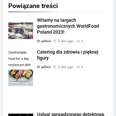
Powiązane treści
Witamy na targach
gastronomicznych WorldFood
Poland 2023!
admin
3 lata ago
0
Catering dla zdrowia i pięknej
Comfortable
figury
food for a day.
restaurant dish
admin
3 lata ago
0
delivery. Top
view. Free space
for your text.
Usługi sprawdzonego detektywa,