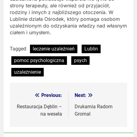
strony terapeuty, ale również od przyjaciół,
rodziny i innych z najbliższego otoczenia. W
Lublinie działa Ośrodek, który pomaga osobom
uzależnionym do odzyskania władzy nad własnym
ciałem i umysłem.
Tagged:
leczenie uzależnień
Lublin
pomoc psychologiczna
psych
uzależnienie
Previous:
Next:
Nawigacja
wpisu
Restauracja Dęblin –
Drukarnia Radom
na wesela
Gromal