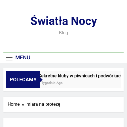
Skip
to
content
Światła Nocy
Blog
MENU
Sekretne kluby w piwnicach i podwórkach
POLECAMY
3 Tygodnie Ago
Home
miara na protezę