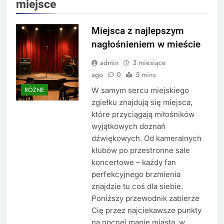
miejsce
Miejsca z najlepszym
nagłośnieniem w mieście
admin
3 miesiące
ago
0
5 mins
W samym sercu miejskiego
RÓŻNE
zgiełku znajdują się miejsca,
które przyciągają miłośników
wyjątkowych doznań
dźwiękowych. Od kameralnych
klubów po przestronne sale
koncertowe – każdy fan
perfekcyjnego brzmienia
znajdzie tu coś dla siebie.
Poniższy przewodnik zabierze
Cię przez najciekawsze punkty
na nocnej mapie miasta, w