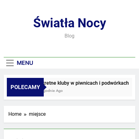
Skip
to
content
Światła Nocy
Blog
MENU
Sekretne kluby w piwnicach i podwórkach
POLECAMY
3 Tygodnie Ago
Home
miejsce