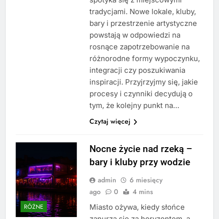
tradycjami. Nowe lokale, kluby,
bary i przestrzenie artystyczne
powstają w odpowiedzi na
rosnące zapotrzebowanie na
różnorodne formy wypoczynku,
integracji czy poszukiwania
inspiracji. Przyjrzyjmy się, jakie
procesy i czynniki decydują o
tym, że kolejny punkt na…
Czytaj więcej
Nocne życie nad rzeką –
bary i kluby przy wodzie
admin
6 miesięcy
ago
0
4 mins
Miasto ożywa, kiedy słońce
RÓŻNE
zanurza się za horyzontem, a