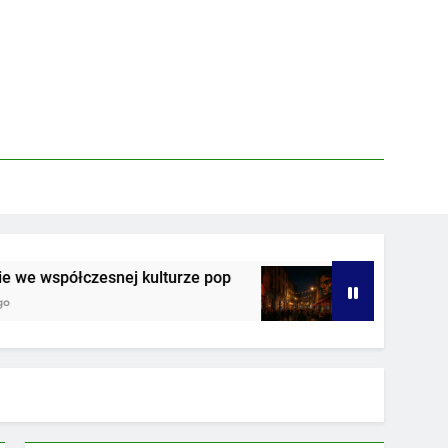
e współczesnej kulturze pop
Nocne życie w st
3 Tygodnie Ago