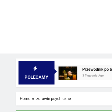
Skip
to
content
w piwnicach i podwórkach
Przewodnik po barac
3 Tygodnie Ago
POLECAMY
Home
zdrowie psychiczne