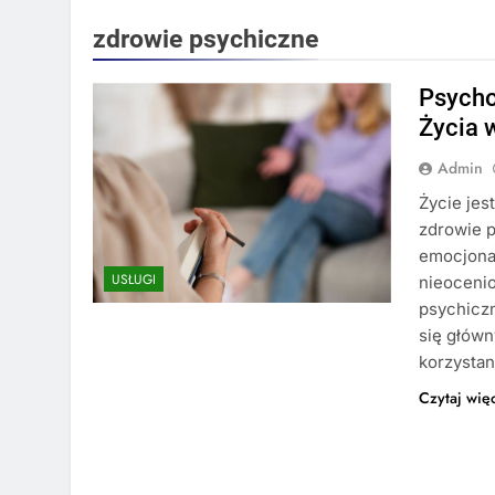
zdrowie psychiczne
Psycho
Życia
Admin
Życie jes
zdrowie p
emocjonal
USŁUGI
nieoceni
psychiczn
się główn
korzysta
Czytaj wię