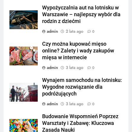
Wypożyczalnia aut na lotnisku w
Warszawie – najlepszy wybór dla
rodzin z dziećmi
admin
2 lata ago
0
Czy można kupować mięso
online? Zalety i wady zakupów
mięsa w internecie
admin
3 lata ago
0
Wynajem samochodu na lotnisku:
Wygodne rozwiązanie dla
podróżujących
admin
3 lata ago
0
Budowanie Wspomnień Poprzez
Warsztaty i Zabawę: Kluczowa
Zasada Nauki