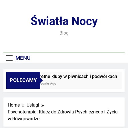
Skip
to
content
Światła Nocy
Blog
MENU
Sekretne kluby w piwnicach i podwórkach
POLECAMY
2 Tygodnie Ago
Home
Usługi
Psychoterapia: Klucz do Zdrowia Psychicznego i Życia
w Równowadze