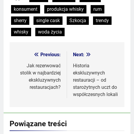
konsument
produkcja whisky
rum
sherry
single cask
Szkocja
trendy
whisky
woda życia
Previous:
Next:
Nawigacja
wpisu
Jak rezerwować
Historia
stolik w najbardziej
ekskluzywnych
ekskluzywnych
restauracji – od
restauracjach?
starożytnych uczt do
współczesnych lokali
Powiązane treści