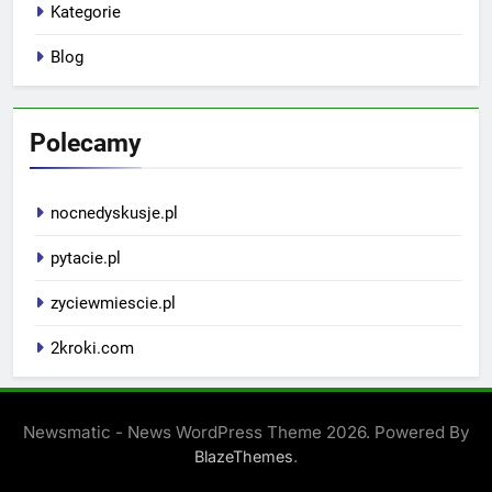
Kategorie
Blog
Polecamy
nocnedyskusje.pl
pytacie.pl
zyciewmiescie.pl
2kroki.com
Newsmatic - News WordPress Theme 2026. Powered By
.
BlazeThemes