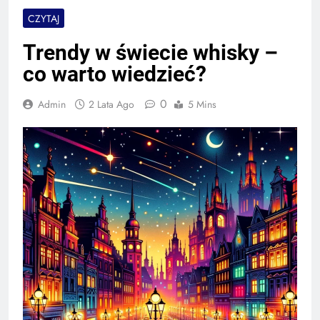
CZYTAJ
Trendy w świecie whisky –
co warto wiedzieć?
0
Admin
2 Lata Ago
5 Mins