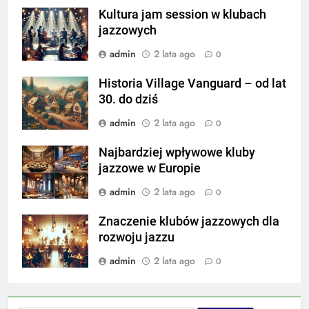
Kultura jam session w klubach
jazzowych
admin
2 lata ago
0
Historia Village Vanguard – od lat
30. do dziś
admin
2 lata ago
0
Najbardziej wpływowe kluby
jazzowe w Europie
admin
2 lata ago
0
Znaczenie klubów jazzowych dla
rozwoju jazzu
admin
2 lata ago
0