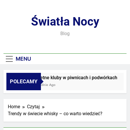
Skip
to
content
Światła Nocy
Blog
MENU
Sekretne kluby w piwnicach i podwórkach
POLECAMY
2 Tygodnie Ago
Home
Czytaj
Trendy w świecie whisky – co warto wiedzieć?