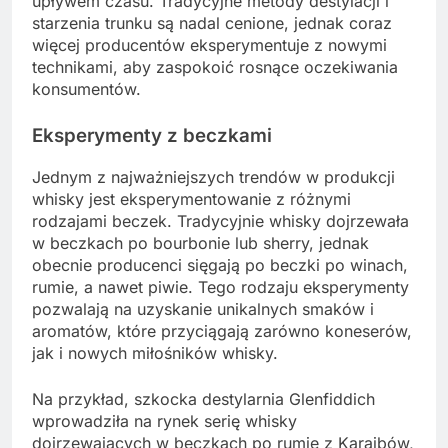
upływem czasu. Tradycyjne metody destylacji i
starzenia trunku są nadal cenione, jednak coraz
więcej producentów eksperymentuje z nowymi
technikami, aby zaspokoić rosnące oczekiwania
konsumentów.
Eksperymenty z beczkami
Jednym z najważniejszych trendów w produkcji
whisky jest eksperymentowanie z różnymi
rodzajami beczek. Tradycyjnie whisky dojrzewała
w beczkach po bourbonie lub sherry, jednak
obecnie producenci sięgają po beczki po winach,
rumie, a nawet piwie. Tego rodzaju eksperymenty
pozwalają na uzyskanie unikalnych smaków i
aromatów, które przyciągają zarówno koneserów,
jak i nowych miłośników whisky.
Na przykład, szkocka destylarnia Glenfiddich
wprowadziła na rynek serię whisky
dojrzewających w beczkach po rumie z Karaibów,