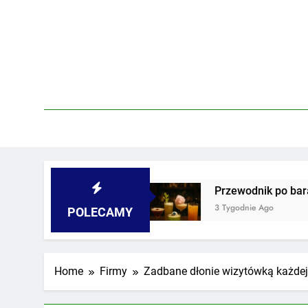
Skip
to
content
ach i podwórkach
Przewodnik po barach z najd
3 Tygodnie Ago
POLECAMY
Home
Firmy
Zadbane dłonie wizytówką każdej