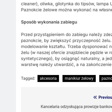
cleaner), oliwka, gilotynka do tipsów, lampa 
Paznokcie żelowe można wykonać na własnej 
Sposób wykonania zabiegu
Przed przystąpieniem do zabiegu należy zde
paznokcie, by zwiększyć przyczepność żel
modelowanie kształtu. Trzeba dysponować ni
żelu (w naszej ofercie znajdziecie pędzle w 
syntetycznego), by osiągnąć naturalny, a j
warstwę należy utwardzić, a na zakończenie
Tagged:
akcesoria
manikiur żelowy
pazno
Previou
Nawigacja
wpisu
Kancelaria odzyskująca prowizje banko