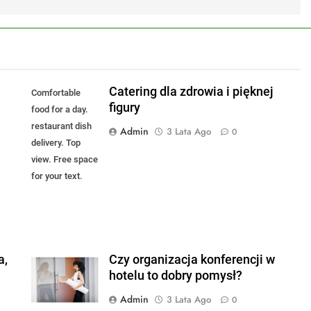
Catering dla zdrowia i pięknej
Comfortable
figury
food for a day.
restaurant dish
Admin
3 Lata Ago
0
delivery. Top
view. Free space
for your text.
a,
Czy organizacja konferencji w
hotelu to dobry pomysł?
Admin
3 Lata Ago
0