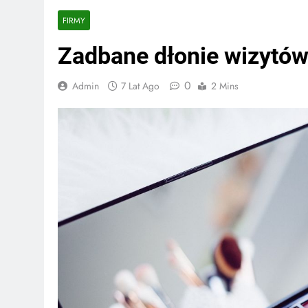
FIRMY
Zadbane dłonie wizytów
0
Admin
7 Lat Ago
2 Mins