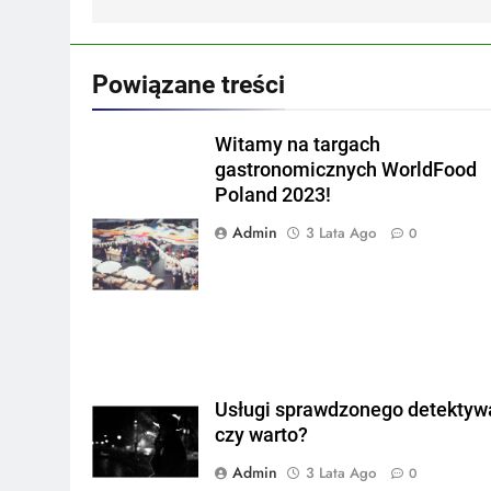
Powiązane treści
Witamy na targach
gastronomicznych WorldFood
Poland 2023!
Admin
3 Lata Ago
0
Usługi sprawdzonego detektyw
czy warto?
Admin
3 Lata Ago
0