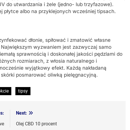
UV do utwardzania i żele (jedno- lub trzyfazowe).
płytce albo na przyklejonych wcześniej tipsach.
zynfekować dłonie, spiłować i zmatowić własne
u. Największym wyzwaniem jest zazwyczaj samo
emałą sprawnością i doskonałej jakości pędzlami do
różnych rozmiarach, z włosia naturalnego i
ednocześnie wyjątkowy efekt. Każdą nakładaną
 skórki posmarować oliwką pielęgnacyjną.
kcie
tipsy
s:
Next:
we
Olej CBD 10 procent