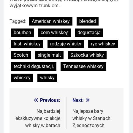
wyjątkowym trunkiem.
Tagged:
American whiskey
blended
bourbon
corn whiskey
degustacja
Irish whiskey
rodzaje whisky
rye whiskey
Scotch
single malt
Szkocka whisky
techniki degustacji,
Tennessee whiskey
whiskey
whisky
Previous:
Next:
Nawigacja
wpisu
Najbardziej
Najlepsze bary
ekskluzywne kolekcje
whisky w Stanach
whisky w barach
Zjednoczonych