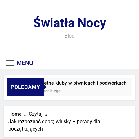
Skip
to
content
Światła Nocy
Blog
MENU
Sekretne kluby w piwnicach i podwórkach
POLECAMY
3 Tygodnie Ago
Home
Czytaj
Jak rozpoznać dobrą whisky – porady dla
początkujących