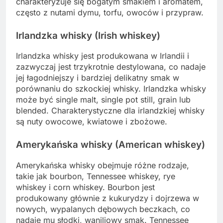
charakteryzuje się bogatym smakiem i aromatem,
często z nutami dymu, torfu, owoców i przypraw.
Irlandzka whisky (Irish whiskey)
Irlandzka whisky jest produkowana w Irlandii i
zazwyczaj jest trzykrotnie destylowana, co nadaje
jej łagodniejszy i bardziej delikatny smak w
porównaniu do szkockiej whisky. Irlandzka whisky
może być single malt, single pot still, grain lub
blended. Charakterystyczne dla irlandzkiej whisky
są nuty owocowe, kwiatowe i zbożowe.
Amerykańska whisky (American whiskey)
Amerykańska whisky obejmuje różne rodzaje,
takie jak bourbon, Tennessee whiskey, rye
whiskey i corn whiskey. Bourbon jest
produkowany głównie z kukurydzy i dojrzewa w
nowych, wypalanych dębowych beczkach, co
nadaje mu słodki, waniliowy smak. Tennessee