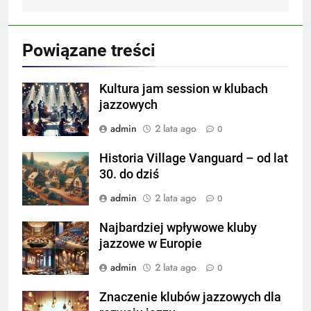
Powiązane treści
Kultura jam session w klubach
jazzowych
admin
2 lata ago
0
Historia Village Vanguard – od lat
30. do dziś
admin
2 lata ago
0
Najbardziej wpływowe kluby
jazzowe w Europie
admin
2 lata ago
0
Znaczenie klubów jazzowych dla