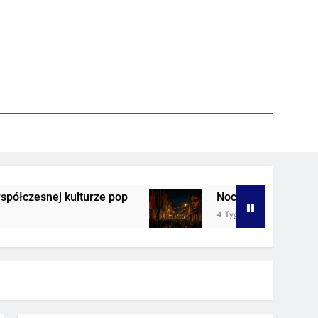
turze pop
Nocne życie w strefie artystycznej 
4 Tygodnie Ago