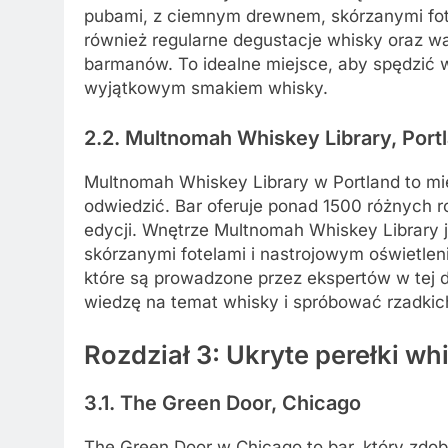
pubami, z ciemnym drewnem, skórzanymi fote
również regularne degustacje whisky oraz w
barmanów. To idealne miejsce, aby spędzić w
wyjątkowym smakiem whisky.
2.2. Multnomah Whiskey Library, Port
Multnomah Whiskey Library w Portland to mie
odwiedzić. Bar oferuje ponad 1500 różnych r
edycji. Wnętrze Multnomah Whiskey Library j
skórzanymi fotelami i nastrojowym oświetleni
które są prowadzone przez ekspertów w tej d
wiedzę na temat whisky i spróbować rzadkich
Rozdział 3: Ukryte perełki 
3.1. The Green Door, Chicago
The Green Door w Chicago to bar, który zdoby