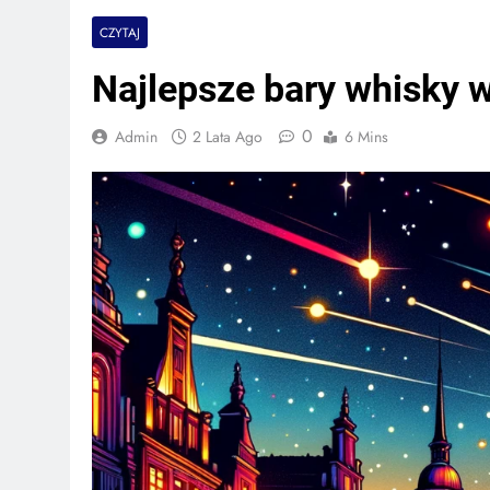
CZYTAJ
Najlepsze bary whisky 
0
Admin
2 Lata Ago
6 Mins