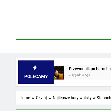
Skip
to
content
órkach
Przewodnik po barach z najdziwniejsz
3 Tygodnie Ago
POLECAMY
Home
Czytaj
Najlepsze bary whisky w Stanac