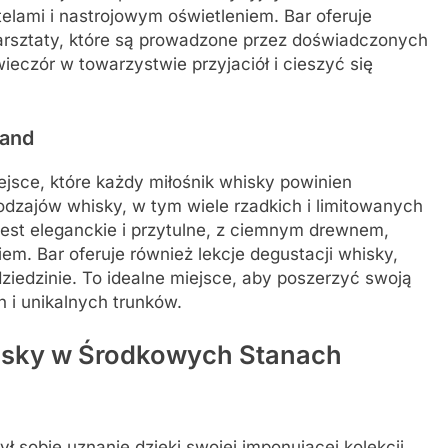
lami i nastrojowym oświetleniem. Bar oferuje
arsztaty, które są prowadzone przez doświadczonych
ieczór w towarzystwie przyjaciół i cieszyć się
land
jsce, które każdy miłośnik whisky powinien
odzajów whisky, w tym wiele rzadkich i limitowanych
est eleganckie i przytulne, z ciemnym drewnem,
em. Bar oferuje również lekcje degustacji whisky,
ziedzinie. To idealne miejsce, aby poszerzyć swoją
 i unikalnych trunków.
whisky w Środkowych Stanach
ł sobie uznanie dzięki swojej imponującej kolekcji