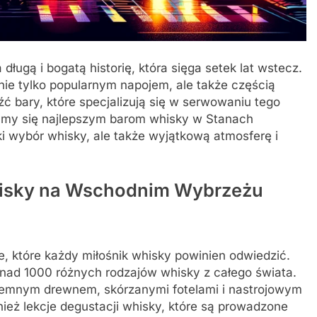
ługą i bogatą historię, która sięga setek lat wstecz.
ie tylko popularnym napojem, ale także częścią
źć bary, które specjalizują się w serwowaniu tego
zymy się najlepszym barom whisky w Stanach
ki wybór whisky, ale także wyjątkową atmosferę i
whisky na Wschodnim Wybrzeżu
, które każdy miłośnik whisky powinien odwiedzić.
onad 1000 różnych rodzajów whisky z całego świata.
 ciemnym drewnem, skórzanymi fotelami i nastrojowym
nież lekcje degustacji whisky, które są prowadzone