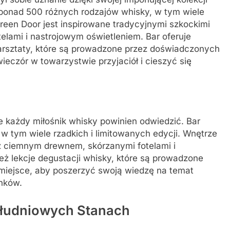
e ponad 500 różnych rodzajów whisky, w tym wiele
Green Door jest inspirowane tradycyjnymi szkockimi
lami i nastrojowym oświetleniem. Bar oferuje
arsztaty, które są prowadzone przez doświadczonych
ieczór w towarzystwie przyjaciół i cieszyć się
óre każdy miłośnik whisky powinien odwiedzić. Bar
w tym wiele rzadkich i limitowanych edycji. Wnętrze
e, z ciemnym drewnem, skórzanymi fotelami i
eż lekcje degustacji whisky, które są prowadzone
e miejsce, aby poszerzyć swoją wiedzę na temat
unków.
ołudniowych Stanach