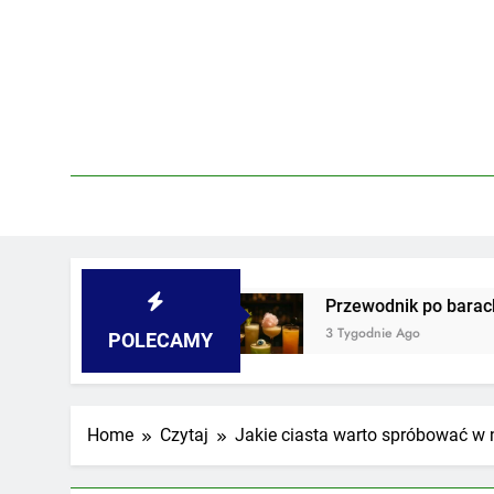
Skip
to
content
odwórkach
Przewodnik po barach z najdziwnie
3 Tygodnie Ago
POLECAMY
Home
Czytaj
Jakie ciasta warto spróbować w 