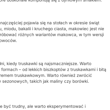
óre doskonale komponują się z dyniowym smakiem.
 najczęściej pojawia się na stołach w okresie świąt
miodu, bakalii i kruchego ciasta, makowiec jest nie
spróbować różnych wariantów makowca, w tym wersji
 owoców.
ni, kiedy truskawki są najsmaczniejsze. Warto
ormach – od lekkich biszkoptów z truskawkami i bitą
z kremem truskawkowym. Warto również zwrócić
sezonowych, takich jak maliny czy borówki.
e być trudny, ale warto eksperymentować i