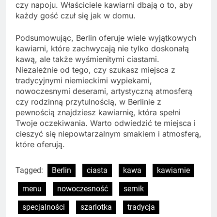
czy napoju. Właściciele kawiarni dbają o to, aby
każdy gość czuł się jak w domu.
Podsumowując, Berlin oferuje wiele wyjątkowych
kawiarni, które zachwycają nie tylko doskonałą
kawą, ale także wyśmienitymi ciastami.
Niezależnie od tego, czy szukasz miejsca z
tradycyjnymi niemieckimi wypiekami,
nowoczesnymi deserami, artystyczną atmosferą
czy rodzinną przytulnością, w Berlinie z
pewnością znajdziesz kawiarnię, która spełni
Twoje oczekiwania. Warto odwiedzić te miejsca i
cieszyć się niepowtarzalnym smakiem i atmosferą,
które oferują.
Tagged:
Berlin
ciasta
kawa
kawiarnie
menu
nowoczesność
sernik
specjalności
szarlotka
tradycja