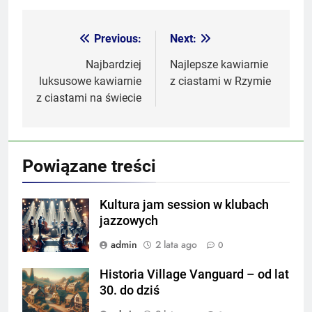
Previous:
Next:
Nawigacja
wpisu
Najbardziej
Najlepsze kawiarnie
luksusowe kawiarnie
z ciastami w Rzymie
z ciastami na świecie
Powiązane treści
Kultura jam session w klubach
jazzowych
admin
2 lata ago
0
Historia Village Vanguard – od lat
30. do dziś