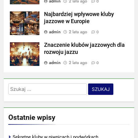
admin
2 lata ago
0
Najbardziej wpływowe kluby
jazzowe w Europie
admin
2 lata ago
0
Znaczenie klubów jazzowych dla
rozwoju jazzu
admin
2 lata ago
0
Szukaj:
Ostatnie wpisy
Sekretne kluby w piwnicach i podwórkach