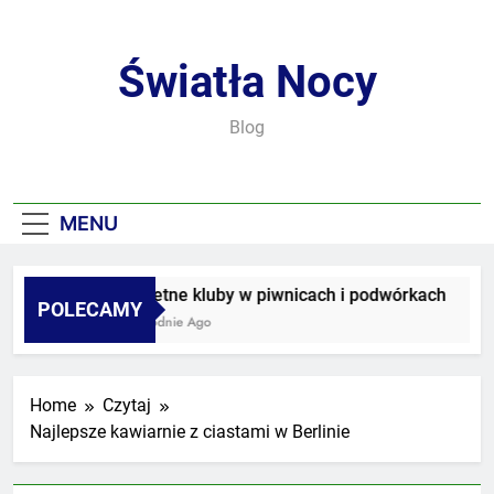
Skip
to
content
Światła Nocy
Blog
MENU
Sekretne kluby w piwnicach i podwórkach
POLECAMY
3 Tygodnie Ago
Home
Czytaj
Najlepsze kawiarnie z ciastami w Berlinie