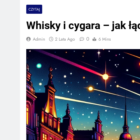
CZYTAJ
Whisky i cygara – jak ł
0
Admin
2 Lata Ago
6 Mins