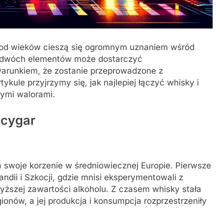
e od wieków cieszą się ogromnym uznaniem wśród
h dwóch elementów może dostarczyć
runkiem, że zostanie przeprowadzone z
ykule przyjrzymy się, jak najlepiej łączyć whisky i
wymi walorami.
 cygar
 swoje korzenie w średniowiecznej Europie. Pierwsze
andii i Szkocji, gdzie mnisi eksperymentowali z
yższej zawartości alkoholu. Z czasem whisky stała
onów, a jej produkcja i konsumpcja rozprzestrzeniły