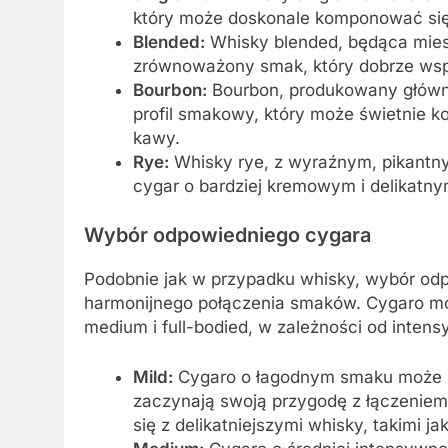
który może doskonale komponować się
Blended:
Whisky blended, będąca mies
zrównoważony smak, który dobrze wspó
Bourbon:
Bourbon, produkowany główni
profil smakowy, który może świetnie 
kawy.
Rye:
Whisky rye, z wyraźnym, pikantny
cygar o bardziej kremowym i delikatn
Wybór odpowiedniego cygara
Podobnie jak w przypadku whisky, wybór odp
harmonijnego połączenia smaków. Cygaro można
medium i full-bodied, w zależności od inten
Mild:
Cygaro o łagodnym smaku może b
zaczynają swoją przygodę z łączeniem
się z delikatniejszymi whisky, takimi ja