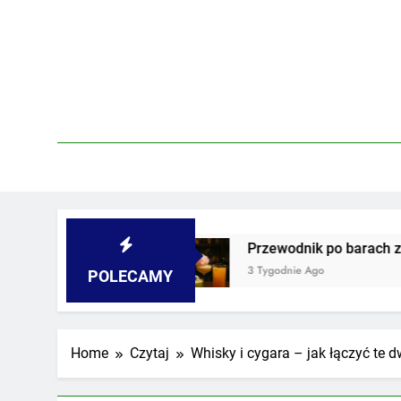
Skip
to
content
rkach
Przewodnik po barach z najdziwniejszy
3 Tygodnie Ago
POLECAMY
Home
Czytaj
Whisky i cygara – jak łączyć te 