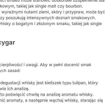
ści smaku może stanowić doskonałe uzupełnienie dla
kowym, takiej jak single malt czy bourbon.
wyraźnymi nutami ziemi, skóry i przypraw, może być
rzy poszukują intensywnych doznań smakowych.
hisky o bogatym i złożonym smaku, takiej jak single
cygar
ierpliwości i uwagi. Aby w pełni docenić smak
ych zasad:
ustacji whisky jest kieliszek typu tulipan, który
ia ich analizę.
to poświęcić chwilę na analizę aromatu whisky.
lnić aromaty, a następnie wąchaj whisky, starając się