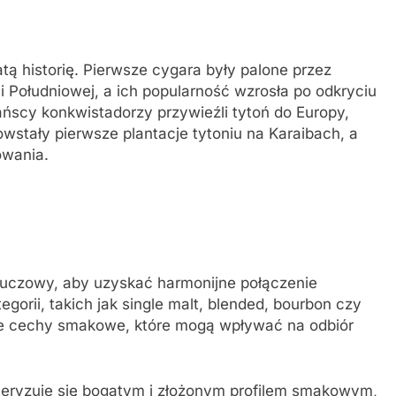
tą historię. Pierwsze cygara były palone przez
Południowej, a ich popularność wzrosła po odkryciu
scy konkwistadorzy przywieźli tytoń do Europy,
wstały pierwsze plantacje tytoniu na Karaibach, a
owania.
luczowy, aby uzyskać harmonijne połączenie
gorii, takich jak single malt, blended, bourbon czy
lne cechy smakowe, które mogą wpływać na odbiór
teryzuje się bogatym i złożonym profilem smakowym,