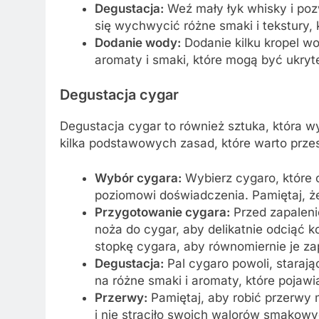
Degustacja:
Weź mały łyk whisky i pozw
się wychwycić różne smaki i tekstury, k
Dodanie wody:
Dodanie kilku kropel 
aromaty i smaki, które mogą być ukryt
Degustacja cygar
Degustacja cygar to również sztuka, która 
kilka podstawowych zasad, które warto prze
Wybór cygara:
Wybierz cygaro, które
poziomowi doświadczenia. Pamiętaj, ż
Przygotowanie cygara:
Przed zapaleni
noża do cygar, aby delikatnie odciąć k
stopkę cygara, aby równomiernie je zap
Degustacja:
Pal cygaro powoli, staraj
na różne smaki i aromaty, które pojawia
Przerwy:
Pamiętaj, aby robić przerwy m
i nie straciło swoich walorów smakowy