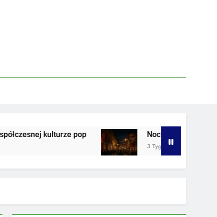
turze pop
Nocne życie w strefie artystycznej 
3 Tygodnie Ago