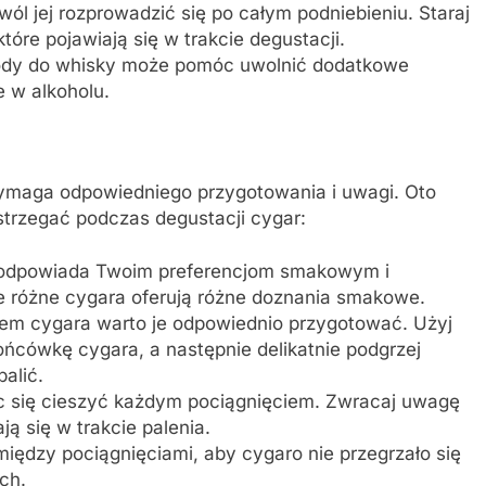
ól jej rozprowadzić się po całym podniebieniu. Staraj
tóre pojawiają się w trakcie degustacji.
wody do whisky może pomóc uwolnić dodatkowe
e w alkoholu.
wymaga odpowiedniego przygotowania i uwagi. Oto
strzegać podczas degustacji cygar:
 odpowiada Twoim preferencjom smakowym i
e różne cygara oferują różne doznania smakowe.
em cygara warto je odpowiednio przygotować. Użyj
ońcówkę cygara, a następnie delikatnie podgrzej
alić.
ąc się cieszyć każdym pociągnięciem. Zwracaj uwagę
ją się w trakcie palenia.
iędzy pociągnięciami, aby cygaro nie przegrzało się
ch.