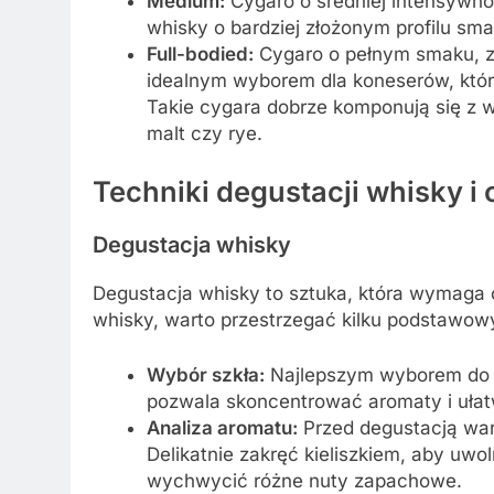
Medium:
Cygaro o średniej intensywno
whisky o bardziej złożonym profilu sma
Full-bodied:
Cygaro o pełnym smaku, z 
idealnym wyborem dla koneserów, któ
Takie cygara dobrze komponują się z w
malt czy rye.
Techniki degustacji whisky i 
Degustacja whisky
Degustacja whisky to sztuka, która wymaga c
whisky, warto przestrzegać kilku podstawow
Wybór szkła:
Najlepszym wyborem do deg
pozwala skoncentrować aromaty i ułatw
Analiza aromatu:
Przed degustacją war
Delikatnie zakręć kieliszkiem, aby uwo
wychwycić różne nuty zapachowe.