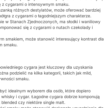
 z cygarami o intensywnym smaku.
zanką różnych destylatów, może oferować bardziej
łgra z cygarami o łagodniejszym charakterze.
e w Stanach Zjednoczonych, ma słodki i waniliowy
komponować się z cygarami o nutach czekolady i
m smakiem, może stanowić interesujący kontrast dla
ym smaku.
owiedniego cygara jest kluczowy dla uzyskania
 podzielić na kilka kategorii, takich jak mild,
sywności smaku.
yć idealnym wyborem dla osób, które dopiero
 whisky i cygar. Łagodne cygara dobrze komponują
k blended czy niektóre single malt.