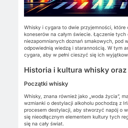
Whisky i cygara to dwie przyjemności, któr
koneserów na całym świecie. Łączenie tyc
niezapomnianych doznań smakowych, pod wa
odpowiednią wiedzą i starannością. W tym art
cygara, aby w pełni cieszyć się ich wyjątko
Historia i kultura whisky oraz
Początki whisky
Whisky, znana również jako „woda życia”, ma
wzmianki o destylacji alkoholu pochodzą z Irl
procesem destylacji, aby stworzyć napój o w
się nieodłącznym elementem kultury tych regi
się na cały świat.